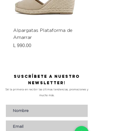
Alpargatas Plataforma de
Catrice Magic Shine E
Amarrar
Gel-To-Powder, Instan
Mattifying Setting Po
Precio
L 990.00
Precio
L 490.00
Suscríbete a nuestro
Newsletter!
Sé la primera en recibir las últimas tendencias, promociones y
mucho más.