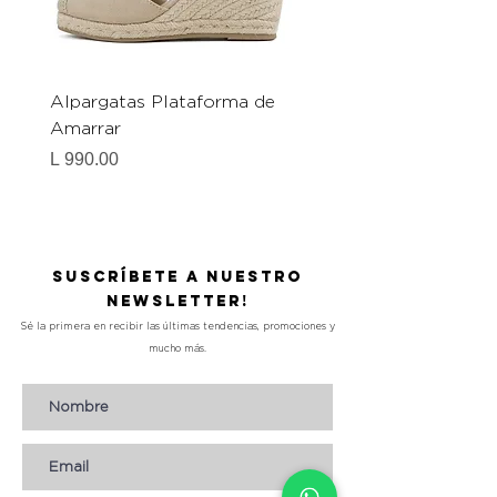
Alpargatas Plataforma de
Catrice Magic Shine E
Amarrar
Gel-To-Powder, Instan
Mattifying Setting Po
Precio
L 990.00
Precio
L 490.00
Suscríbete a nuestro
Newsletter!
Sé la primera en recibir las últimas tendencias, promociones y
mucho más.