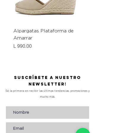
Alpargatas Plataforma de
Catrice Magic Shine E
Amarrar
Gel-To-Powder, Instan
Mattifying Setting Po
Precio
L 990.00
Precio
L 490.00
Suscríbete a nuestro
Newsletter!
Sé la primera en recibir las últimas tendencias, promociones y
mucho más.