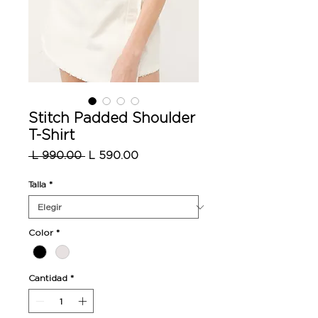
Stitch Padded Shoulder
T-Shirt
Precio
Precio
 L 990.00 
L 590.00
de
oferta
Talla
*
Color
*
Cantidad
*