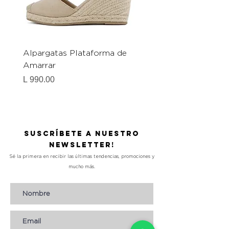
Alpargatas Plataforma de
Catrice Magic Shine E
Amarrar
Gel-To-Powder, Instan
Mattifying Setting Po
Precio
L 990.00
Precio
L 490.00
Suscríbete a nuestro
Newsletter!
Sé la primera en recibir las últimas tendencias, promociones y
mucho más.