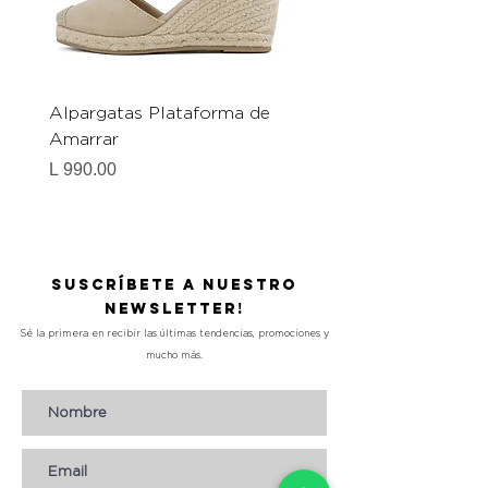
Alpargatas Plataforma de
Catrice Magic Shine E
Amarrar
Gel-To-Powder, Instan
Mattifying Setting Po
Precio
L 990.00
Precio
L 490.00
Suscríbete a nuestro
Newsletter!
Sé la primera en recibir las últimas tendencias, promociones y
mucho más.