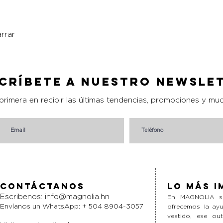
rrar
Vista rápida
críbete a nuestro Newsle
 primera en recibir las últimas tendencias, promociones y mu
Contáctanos
Lo más i
Escribenos:
info@magnolia.hn
En MAGNOLIA si
Envíanos un WhatsApp: + 504 8904-3057
ofrecemos la ayu
vestido, ese ou