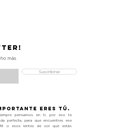
Catrice Magic Shine Eraser
Precio
L 490.00
tter!
cho más.
Suscribirse
mportante eres tú.
empre pensamos en ti, por eso te
da perfecta, para que encuentres ese
tfit o esos lentes de sol que estás