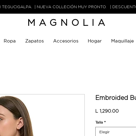
N TEGUCIGALPA. | NUEVA COLLECIÓN MUY PRONTO. | DESCUEN
MAGNOLIA
Ropa
Zapatos
Accesorios
Hogar
Maquillaje
Embroided Bu
Precio
L 1,290.00
Talla
*
Elegir