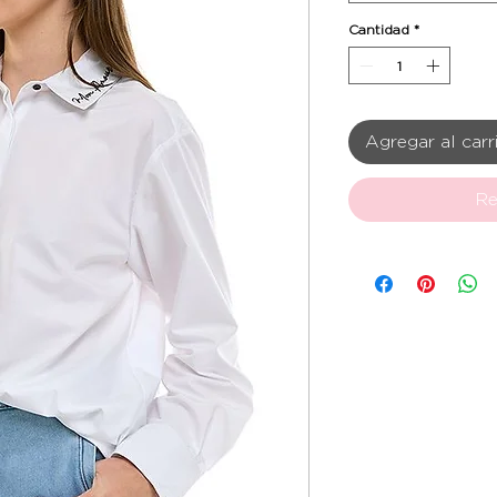
Cantidad
*
Agregar al carr
Re