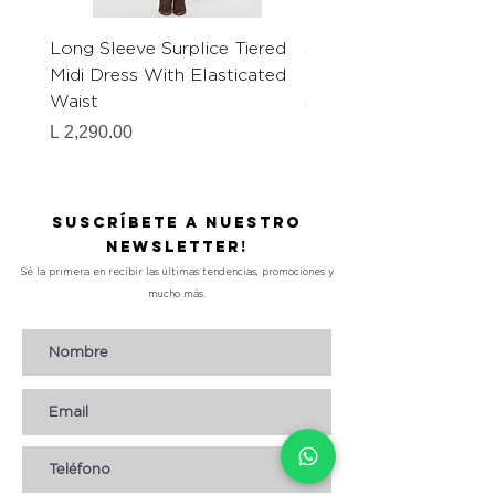
Long Sleeve Surplice Tiered
Shirt Collar Split Nec
Midi Dress With Elasticated
Button Down Mini Dre
Waist
Self Waist Belt Detai
Precio
Precio
L 2,290.00
L 1,990.00
Suscríbete a nuestro
Newsletter!
Sé la primera en recibir las últimas tendencias, promociones y
mucho más.