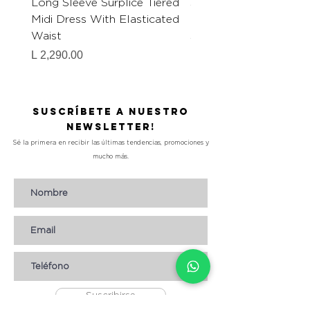
Long Sleeve Surplice Tiered
Shirt Collar Split Nec
Midi Dress With Elasticated
Button Down Mini Dre
Waist
Self Waist Belt Detai
Precio
Precio
L 2,290.00
L 1,990.00
Suscríbete a nuestro
Newsletter!
Sé la primera en recibir las últimas tendencias, promociones y
mucho más.
Suscribirse