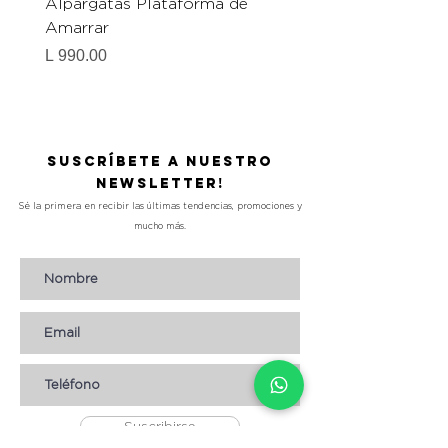
Alpargatas Plataforma de
Catrice Magic Shine E
Amarrar
Gel-To-Powder, Instan
Mattifying Setting Po
Precio
L 990.00
Precio
L 490.00
Suscríbete a nuestro
Newsletter!
Sé la primera en recibir las últimas tendencias, promociones y
mucho más.
Suscribirse