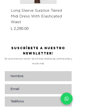
Long Sleeve Surplice Tiered
Shirt Collar Split Nec
Midi Dress With Elasticated
Button Down Mini Dre
Waist
Self Waist Belt Detai
Precio
Precio
L 2,290.00
L 1,990.00
Suscríbete a nuestro
Newsletter!
Sé la primera en recibir las últimas tendencias, promociones y
mucho más.