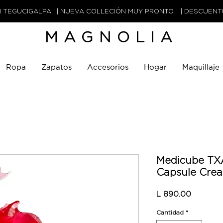
N TEGUCIGALPA. | NUEVA COLLECIÓN MUY PRONTO. | DESCUEN
MAGNOLIA
Ropa
Zapatos
Accesorios
Hogar
Maquillaje
Medicube TX
Capsule Cre
Precio
L 890.00
Cantidad
*