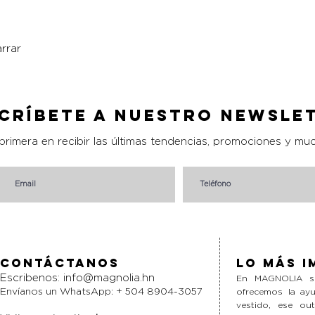
rrar
Vista rápida
críbete a nuestro Newsle
 primera en recibir las últimas tendencias, promociones y mu
Contáctanos
Lo más i
Escribenos:
info@magnolia.hn
En MAGNOLIA si
Envíanos un WhatsApp: + 504 8904-3057
ofrecemos la ayu
vestido, ese ou