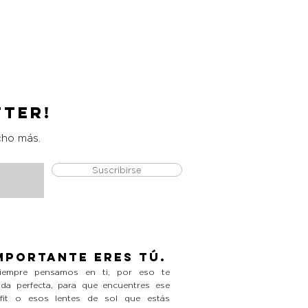
Catrice Magic Shine Eraser
Precio
L 490.00
tter!
cho más.
Suscribirse
mportante eres tú.
empre pensamos en ti, por eso te
da perfecta, para que encuentres ese
tfit o esos lentes de sol que estás