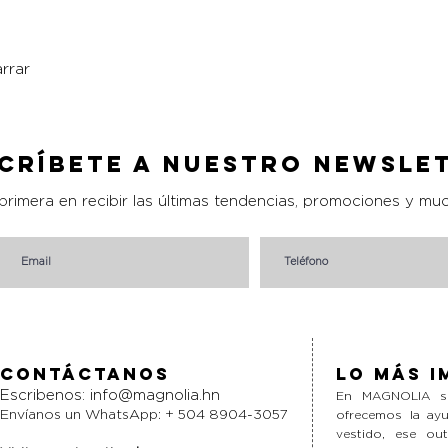
rrar
Vista rápida
críbete a nuestro Newsle
 primera en recibir las últimas tendencias, promociones y mu
Contáctanos
Lo más i
Escribenos:
info@magnolia.hn
En MAGNOLIA si
Envíanos un WhatsApp: + 504 8904-3057
ofrecemos la ayu
vestido, ese ou