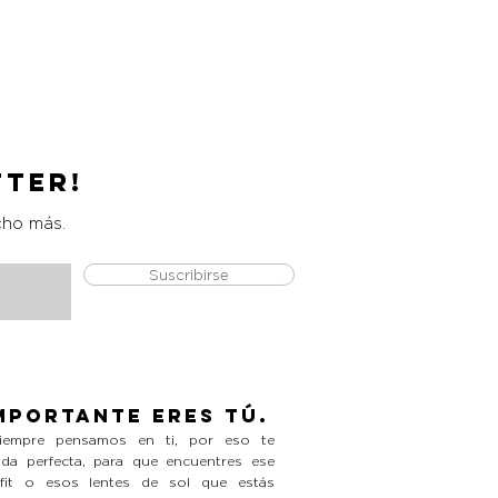
Catrice Magic Shine Eraser
Precio
L 490.00
tter!
cho más.
Suscribirse
mportante eres tú.
empre pensamos en ti, por eso te
da perfecta, para que encuentres ese
tfit o esos lentes de sol que estás