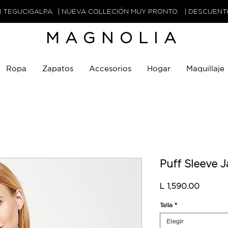
N TEGUCIGALPA. | NUEVA COLLECIÓN MUY PRONTO. | DESCUEN
MAGNOLIA
Ropa
Zapatos
Accesorios
Hogar
Maquillaje
Puff Sleeve 
Precio
L 1,590.00
Talla
*
Elegir