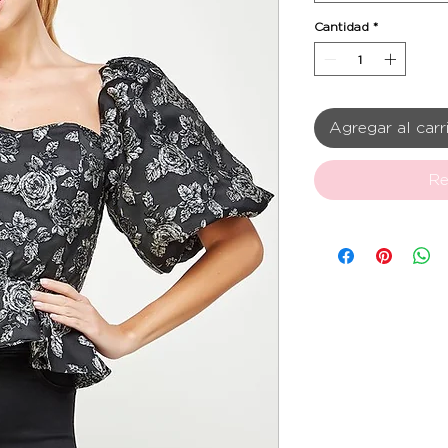
Cantidad
*
Agregar al carr
Re