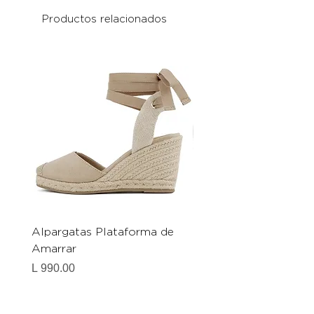
Productos relacionados
Alpargatas Plataforma de
Catrice Magic Shine E
Amarrar
Gel-To-Powder, Instan
Mattifying Setting Po
Precio
L 990.00
Precio
L 490.00