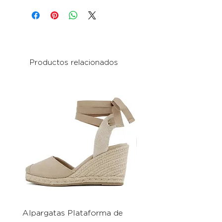
Productos relacionados
Alpargatas Plataforma de
Catrice Magic Shine E