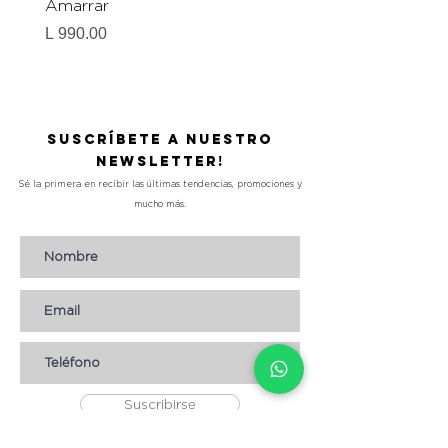
Amarrar
Gel-To-Powder, Instan
Mattifying Setting Po
Precio
L 990.00
Precio
L 490.00
Suscríbete a nuestro
Newsletter!
Sé la primera en recibir las últimas tendencias, promociones y
mucho más.
Suscribirse