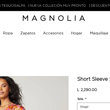
N TEGUCIGALPA. | NUEVA COLLECIÓN MUY PRONTO. | DESCUEN
MAGNOLIA
Ropa
Zapatos
Accesorios
Hogar
Maquillaje
Short Sleeve 
Precio
L 2,290.00
Talla
*
Elegir