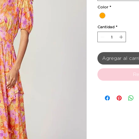
Color
*
Cantidad
*
Agregar al carr
Re