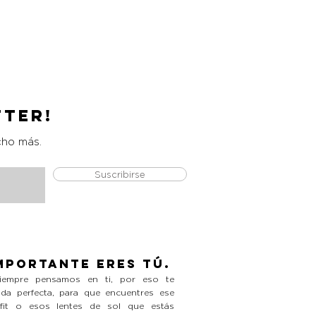
Catrice Magic Shine Eraser
Precio
L 490.00
tter!
cho más.
Suscribirse
mportante eres tú.
empre pensamos en ti, por eso te
da perfecta, para que encuentres ese
tfit o esos lentes de sol que estás