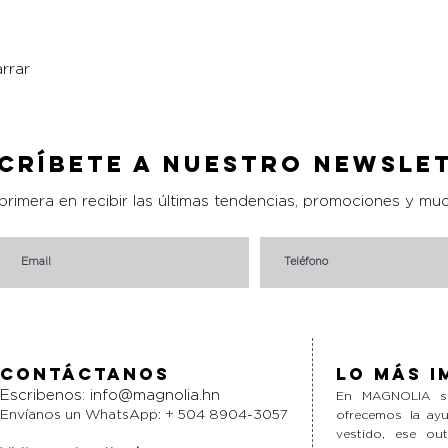
rrar
Vista rápida
críbete a nuestro Newsle
 primera en recibir las últimas tendencias, promociones y mu
Contáctanos
Lo más i
Escribenos:
info@magnolia.hn
En MAGNOLIA si
Envíanos un WhatsApp: + 504 8904-3057
ofrecemos la ayu
vestido, ese ou