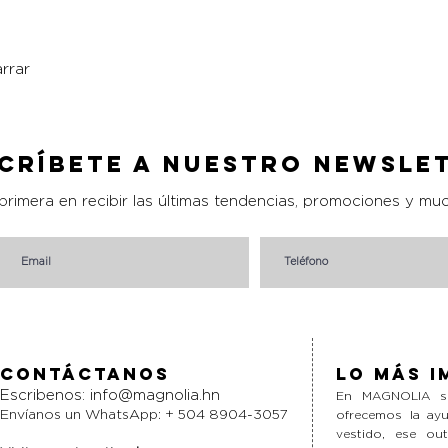
rrar
Vista rápida
críbete a nuestro Newsle
 primera en recibir las últimas tendencias, promociones y mu
Contáctanos
Lo más i
Escribenos:
info@magnolia.hn
En MAGNOLIA si
Envíanos un WhatsApp: + 504 8904-3057
ofrecemos la ayu
vestido, ese ou