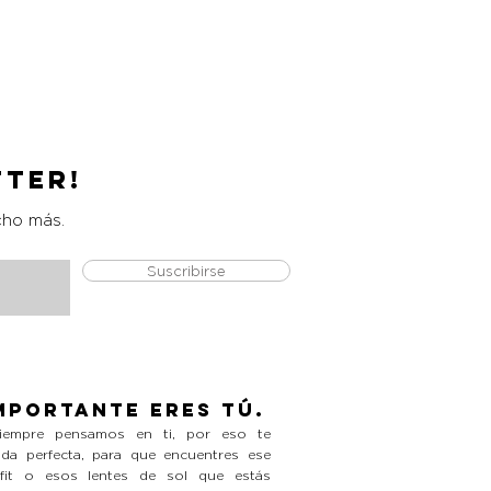
Catrice Magic Shine Eraser
Precio
L 490.00
tter!
cho más.
Suscribirse
mportante eres tú.
empre pensamos en ti, por eso te
da perfecta, para que encuentres ese
tfit o esos lentes de sol que estás