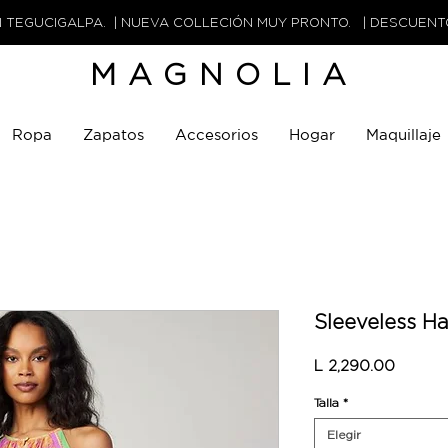
N TEGUCIGALPA. | NUEVA COLLECIÓN MUY PRONTO. | DESCUEN
MAGNOLIA
Ropa
Zapatos
Accesorios
Hogar
Maquillaje
Sleeveless Ha
Precio
L 2,290.00
Talla
*
Elegir