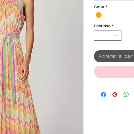
Color
*
Cantidad
*
Agregar al carr
Re