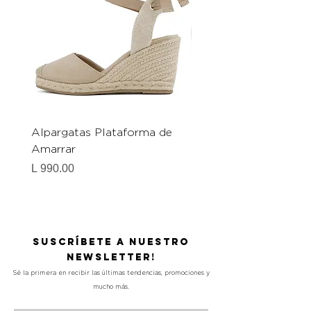
Alpargatas Plataforma de
Catrice Magic Shine E
Amarrar
Gel-To-Powder, Instan
Mattifying Setting Po
Precio
L 990.00
Precio
L 490.00
Suscríbete a nuestro
Newsletter!
Sé la primera en recibir las últimas tendencias, promociones y
mucho más.