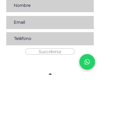
Suscribirse
AYUDA
* CÓMO COMPRAR
* Términos y condiciones
* Aviso de Privacidad
* Devoluciones
* Empleos
Contáctanos
Escribenos:
info@magnolia.hn