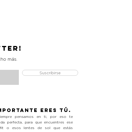
Catrice Magic Shine Eraser
Precio
L 490.00
tter!
cho más.
Suscribirse
mportante eres tú.
empre pensamos en ti, por eso te
da perfecta, para que encuentres ese
tfit o esos lentes de sol que estás