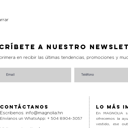
rrar
Vista rápida
críbete a nuestro Newsle
 primera en recibir las últimas tendencias, promociones y mu
Contáctanos
Lo más i
Escribenos:
info@magnolia.hn
En MAGNOLIA si
Envíanos un WhatsApp: + 504 8904-3057
ofrecemos la ayu
vestido, ese ou