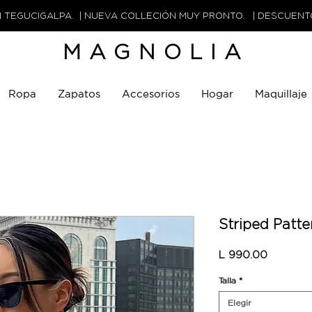
N TEGUCIGALPA. | NUEVA COLLECIÓN MUY PRONTO. | DESCUEN
MAGNOLIA
Ropa
Zapatos
Accesorios
Hogar
Maquillaje
Striped Patte
Precio
L 990.00
Talla
*
Elegir