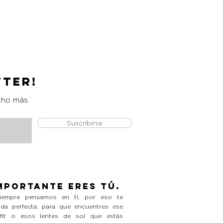
Catrice Magic Shine Eraser
Precio
L 490.00
tter!
cho más.
Suscribirse
mportante eres tú.
empre pensamos en ti, por eso te
da perfecta, para que encuentres ese
tfit o esos lentes de sol que estás