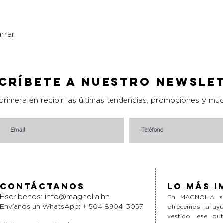
rrar
Vista rápida
críbete a nuestro Newsle
 primera en recibir las últimas tendencias, promociones y mu
Contáctanos
Lo más i
Escribenos:
info@magnolia.hn
En MAGNOLIA si
Envíanos un WhatsApp: + 504 8904-3057
ofrecemos la ayu
vestido, ese ou