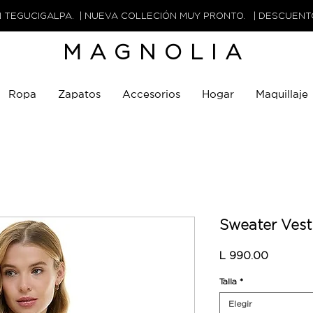
N TEGUCIGALPA. | NUEVA COLLECIÓN MUY PRONTO. | DESCUEN
MAGNOLIA
Ropa
Zapatos
Accesorios
Hogar
Maquillaje
Sweater Vest
Precio
L 990.00
Talla
*
Elegir