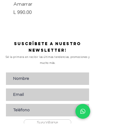
Amarrar
Gel-To-Powder, Instan
Mattifying Setting Po
Precio
L 990.00
Precio
L 490.00
Suscríbete a nuestro
Newsletter!
Sé la primera en recibir las últimas tendencias, promociones y
mucho más.
Suscribirse