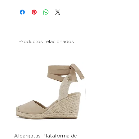
Productos relacionados
Alpargatas Plataforma de
Catrice Magic Shine E