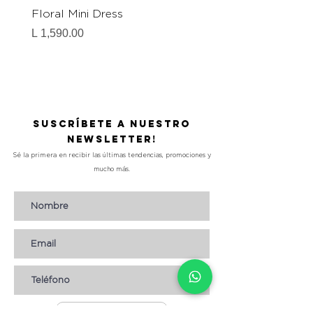
Floral Mini Dress
Floral Button Down M
Dress
Precio
L 1,590.00
Precio
L 1,290.00
Suscríbete a nuestro
Newsletter!
Sé la primera en recibir las últimas tendencias, promociones y
mucho más.
Suscribirse