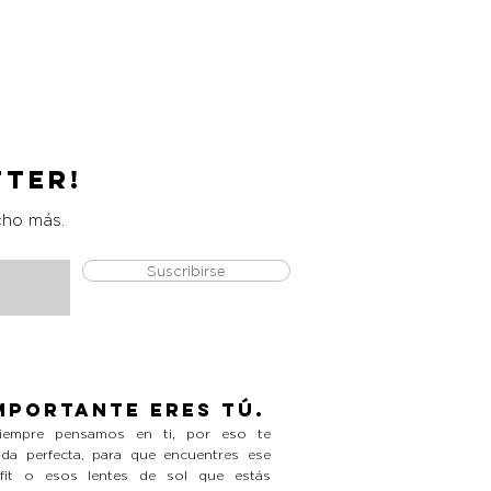
Catrice Magic Shine Eraser
Precio
L 490.00
tter!
cho más.
Suscribirse
mportante eres tú.
empre pensamos en ti, por eso te
da perfecta, para que encuentres ese
tfit o esos lentes de sol que estás