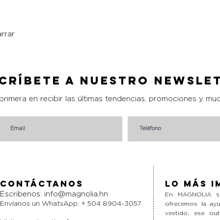
rrar
Vista rápida
críbete a nuestro Newsle
 primera en recibir las últimas tendencias, promociones y mu
Contáctanos
Lo más i
Escribenos:
info@magnolia.hn
En MAGNOLIA si
Envíanos un WhatsApp: + 504 8904-3057
ofrecemos la ayu
vestido, ese ou