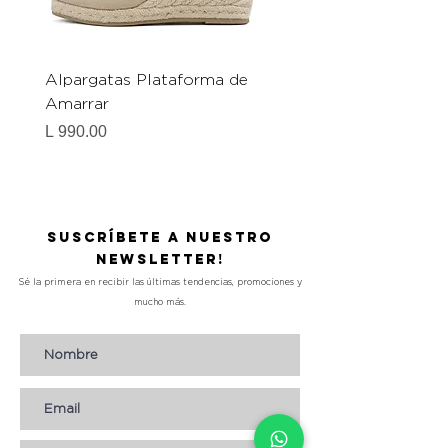
Alpargatas Plataforma de
Catrice Magic Shine E
Amarrar
Gel-To-Powder, Instan
Mattifying Setting Po
Precio
L 990.00
Precio
L 490.00
Suscríbete a nuestro
Newsletter!
Sé la primera en recibir las últimas tendencias, promociones y
mucho más.