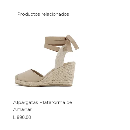
Productos relacionados
Alpargatas Plataforma de
Catrice Magic Shine E
Amarrar
Gel-To-Powder, Instan
Mattifying Setting Po
Precio
L 990.00
Precio
L 490.00