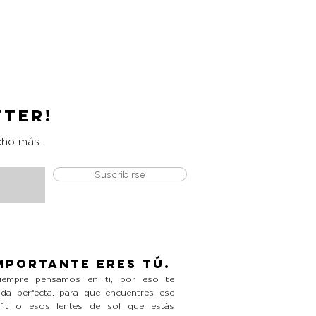
Catrice Magic Shine Eraser
Precio
L 490.00
tter!
cho más.
Suscribirse
mportante eres tú.
empre pensamos en ti, por eso te
da perfecta, para que encuentres ese
tfit o esos lentes de sol que estás