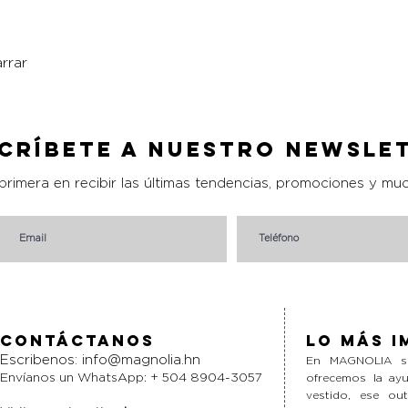
rrar
Vista rápida
críbete a nuestro Newsle
 primera en recibir las últimas tendencias, promociones y mu
Contáctanos
Lo más i
Escribenos:
info@magnolia.hn
En MAGNOLIA si
Envíanos un WhatsApp: + 504 8904-3057
ofrecemos la ayu
vestido, ese ou