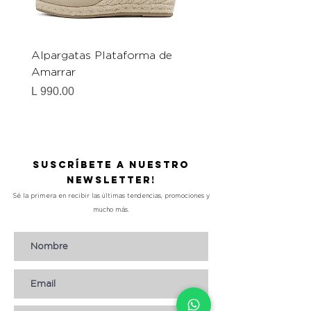
Alpargatas Plataforma de
Catrice Magic Shine E
Amarrar
Gel-To-Powder, Instan
Mattifying Setting Po
Precio
L 990.00
Precio
L 490.00
Suscríbete a nuestro
Newsletter!
Sé la primera en recibir las últimas tendencias, promociones y
mucho más.