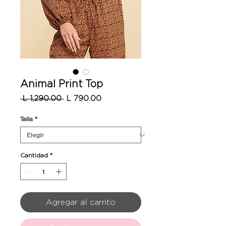
Animal Print Top
Precio
Precio
 L 1,290.00 
L 790.00
de
oferta
Talla
*
Cantidad
*
Agregar al carrito