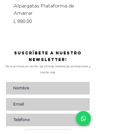
Alpargatas Plataforma de
Catrice Magic Shine E
Amarrar
Gel-To-Powder, Instan
Mattifying Setting Po
Precio
L 990.00
Precio
L 490.00
Suscríbete a nuestro
Newsletter!
Sé la primera en recibir las últimas tendencias, promociones y
mucho más.
Suscribirse