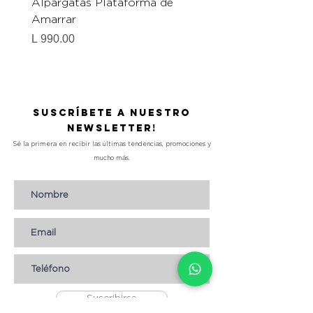
Alpargatas Plataforma de
Catrice Magic Shine E
Amarrar
Gel-To-Powder, Instan
Mattifying Setting Po
Precio
L 990.00
Precio
L 490.00
Suscríbete a nuestro
Newsletter!
Sé la primera en recibir las últimas tendencias, promociones y
mucho más.
Suscribirse