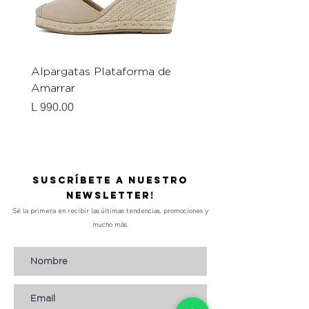
Alpargatas Plataforma de
Catrice Magic Shine E
Amarrar
Gel-To-Powder, Instan
Mattifying Setting Po
Precio
L 990.00
Precio
L 490.00
Suscríbete a nuestro
Newsletter!
Sé la primera en recibir las últimas tendencias, promociones y
mucho más.