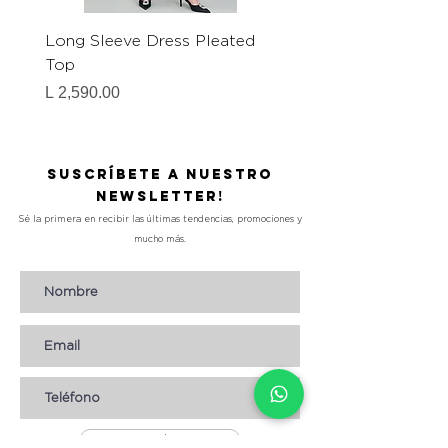
Long Sleeve Dress Pleated
Zebra Print Mini Dress
Top
Precio
L 1,290.00
Precio
L 2,590.00
Suscríbete a nuestro
Newsletter!
Sé la primera en recibir las últimas tendencias, promociones y
mucho más.
Suscribirse