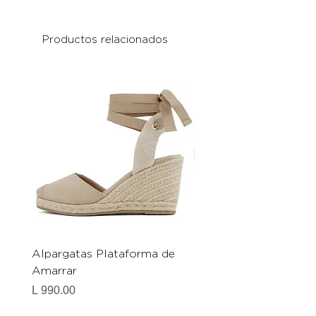
Productos relacionados
Alpargatas Plataforma de
Catrice Magic Shine E
Amarrar
Gel-To-Powder, Instan
Mattifying Setting Po
Precio
L 990.00
Precio
L 490.00