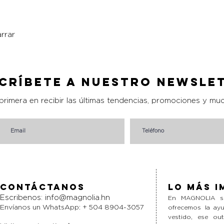
rrar
Vista rápida
críbete a nuestro Newsle
 primera en recibir las últimas tendencias, promociones y mu
Contáctanos
Lo más i
Escribenos:
info@magnolia.hn
En MAGNOLIA si
Envíanos un WhatsApp: + 504 8904-3057
ofrecemos la ayu
vestido, ese ou