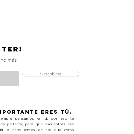
Catrice Magic Shine Eraser
Precio
L 490.00
tter!
cho más.
Suscribirse
mportante eres tú.
empre pensamos en ti, por eso te
da perfecta, para que encuentres ese
tfit o esos lentes de sol que estás