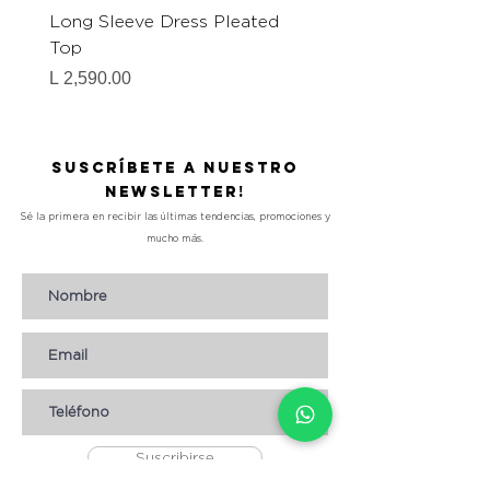
Long Sleeve Dress Pleated
Zebra Print Mini Dress
Top
Precio
L 1,290.00
Precio
L 2,590.00
Suscríbete a nuestro
Newsletter!
Sé la primera en recibir las últimas tendencias, promociones y
mucho más.
Suscribirse