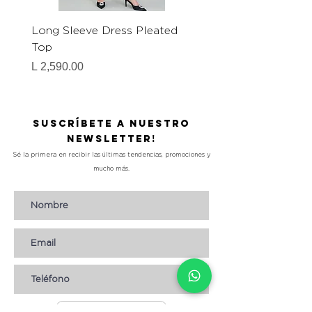
Long Sleeve Dress Pleated
Zebra Print Mini Dress
Top
Precio
L 1,290.00
Precio
L 2,590.00
Suscríbete a nuestro
Newsletter!
Sé la primera en recibir las últimas tendencias, promociones y
mucho más.
Suscribirse