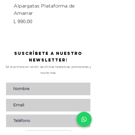
Alpargatas Plataforma de
Catrice Magic Shine E
Amarrar
Gel-To-Powder, Instan
Mattifying Setting Po
Precio
L 990.00
Precio
L 490.00
Suscríbete a nuestro
Newsletter!
Sé la primera en recibir las últimas tendencias, promociones y
mucho más.
Suscribirse