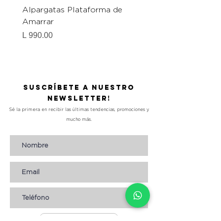
Alpargatas Plataforma de
Catrice Magic Shine E
Amarrar
Gel-To-Powder, Instan
Mattifying Setting Po
Precio
L 990.00
Precio
L 490.00
Suscríbete a nuestro
Newsletter!
Sé la primera en recibir las últimas tendencias, promociones y
mucho más.
Suscribirse