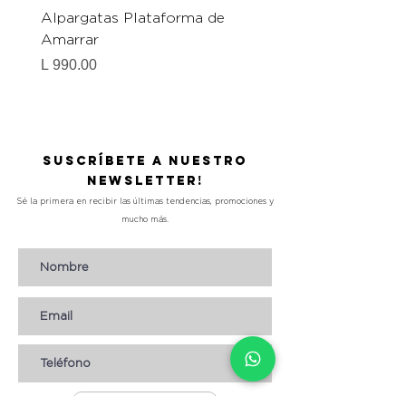
Alpargatas Plataforma de
Catrice Magic Shine E
Amarrar
Gel-To-Powder, Instan
Mattifying Setting Po
Precio
L 990.00
Precio
L 490.00
Suscríbete a nuestro
Newsletter!
Sé la primera en recibir las últimas tendencias, promociones y
mucho más.
Suscribirse