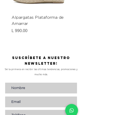
Alpargatas Plataforma de
Catrice Magic Shine E
Amarrar
Gel-To-Powder, Instan
Mattifying Setting Po
Precio
L 990.00
Precio
L 490.00
Suscríbete a nuestro
Newsletter!
Sé la primera en recibir las últimas tendencias, promociones y
mucho más.