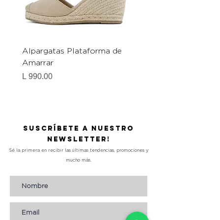
Alpargatas Plataforma de
Catrice Magic Shine E
Amarrar
Gel-To-Powder, Instan
Mattifying Setting Po
Precio
L 990.00
Precio
L 490.00
Suscríbete a nuestro
Newsletter!
Sé la primera en recibir las últimas tendencias, promociones y
mucho más.