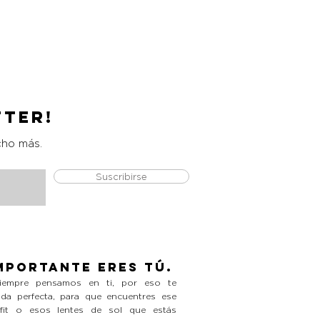
Catrice Magic Shine Eraser
Precio
L 490.00
tter!
cho más.
Suscribirse
mportante eres tú.
empre pensamos en ti, por eso te
da perfecta, para que encuentres ese
tfit o esos lentes de sol que estás