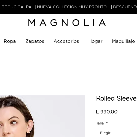
N TEGUCIGALPA. | NUEVA COLLECIÓN MUY PRONTO. | DESCUEN
MAGNOLIA
Ropa
Zapatos
Accesorios
Hogar
Maquillaje
Rolled Sleeve
Precio
L 990.00
Talla
*
Elegir