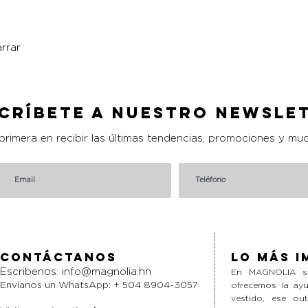
rrar
Vista rápida
críbete a nuestro Newsle
 primera en recibir las últimas tendencias, promociones y mu
Contáctanos
Lo más i
Escribenos:
info@magnolia.hn
En MAGNOLIA si
Envíanos un WhatsApp: + 504 8904-3057
ofrecemos la ayu
vestido, ese ou