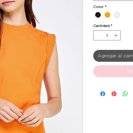
Color
*
Cantidad
*
Agregar al carr
Re