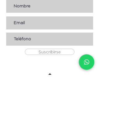
Suscribirse
AYUDA
* CÓMO COMPRAR
* Términos y condiciones
* Aviso de Privacidad
* Devoluciones
* Empleos
Contáctanos
Escribenos:
info@magnolia.hn