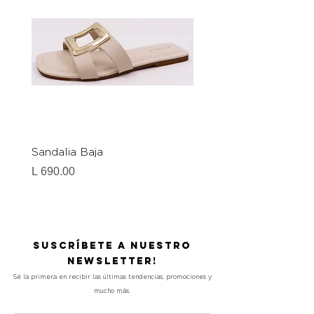
Sandalia Baja
Sandalia Baja
Precio
Precio
L 690.00
L 690.00
Suscríbete a nuestro
Newsletter!
Sé la primera en recibir las últimas tendencias, promociones y
mucho más.