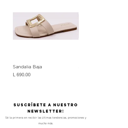
Sandalia Baja
Sandalia Baja
Precio
Precio
L 690.00
L 690.00
Suscríbete a nuestro
Newsletter!
Sé la primera en recibir las últimas tendencias, promociones y
mucho más.