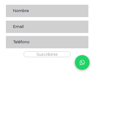
Suscribirse
AYUDA
* CÓMO COMPRAR
* Términos y condiciones
* Aviso de Privacidad
* Devoluciones
* Empleos
Contáctanos