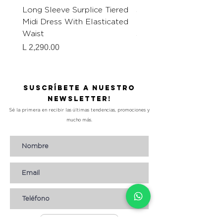
Long Sleeve Surplice Tiered
Shirt Collar Split Nec
Midi Dress With Elasticated
Button Down Mini Dre
Waist
Self Waist Belt Detai
Precio
Precio
L 2,290.00
L 1,990.00
Suscríbete a nuestro
Newsletter!
Sé la primera en recibir las últimas tendencias, promociones y
mucho más.
Suscribirse