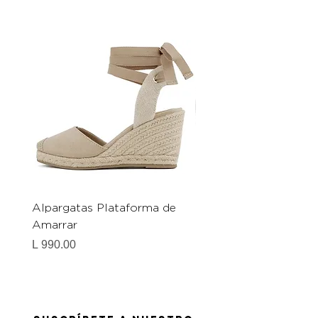
Alpargatas Plataforma de
Catrice Magic Shine E
Amarrar
Gel-To-Powder, Instan
Mattifying Setting Po
Precio
L 990.00
Precio
L 490.00