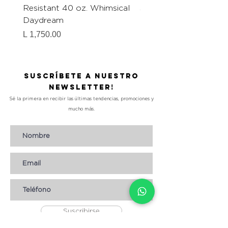
Resistant 40 oz. Whimsical
Steel Water Bottle. O
Daydream
The Blue 40 oz.
Precio
Precio
L 1,750.00
L 1,650.00
Suscríbete a nuestro
Newsletter!
Sé la primera en recibir las últimas tendencias, promociones y
mucho más.
Suscribirse