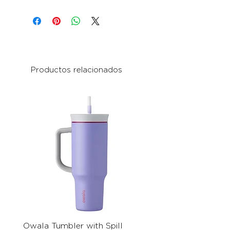
Productos relacionados
Owala Tumbler with Spill
Owala Free Sip Stainl