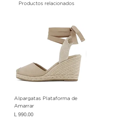
Productos relacionados
Alpargatas Plataforma de
Catrice Magic Shine E
Amarrar
Gel-To-Powder, Instan
Mattifying Setting Po
Precio
L 990.00
Precio
L 490.00