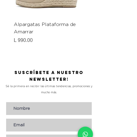
Alpargatas Plataforma de
Catrice Magic Shine E
Amarrar
Gel-To-Powder, Instan
Mattifying Setting Po
Precio
L 990.00
Precio
L 490.00
Suscríbete a nuestro
Newsletter!
Sé la primera en recibir las últimas tendencias, promociones y
mucho más.