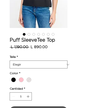
Puff SleeveTee Top
Precio
Precio
 L 1,190.00 
L 890.00
de
oferta
Talla
*
Color
*
Cantidad
*