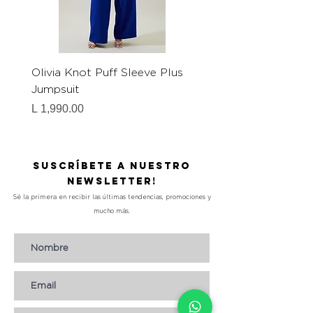
Olivia Knot Puff Sleeve Plus
Denim Jumpsuit
Jumpsuit
Precio
L 1,590.00
Precio
L 1,990.00
Suscríbete a nuestro
Newsletter!
Sé la primera en recibir las últimas tendencias, promociones y
mucho más.